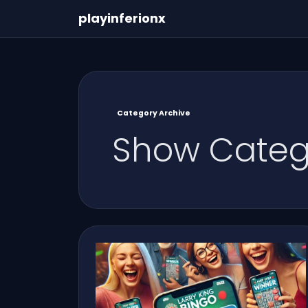
playinferionx
Category Archive
Show Categ