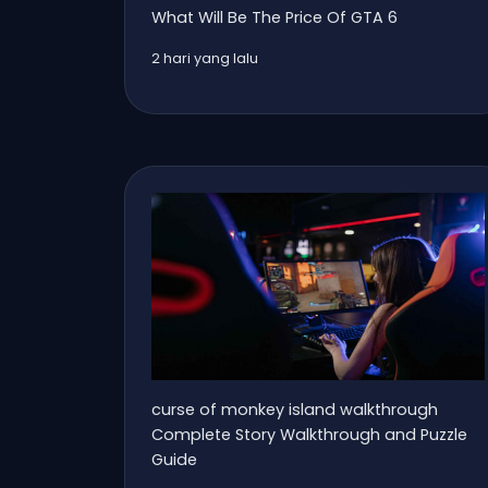
What Will Be The Price Of GTA 6
2 hari yang lalu
curse of monkey island walkthrough
Complete Story Walkthrough and Puzzle
Guide