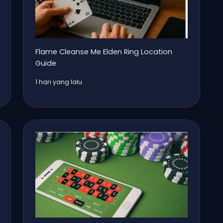
Flame Cleanse Me Elden Ring Location
Guide
1 hari yang lalu